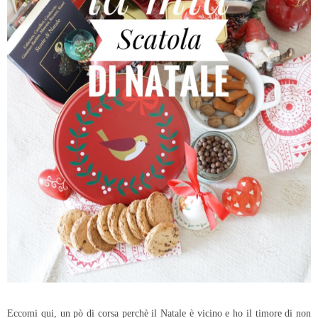
Eccomi qui, un pò di corsa perchè il Natale è vicino e ho il timore di non