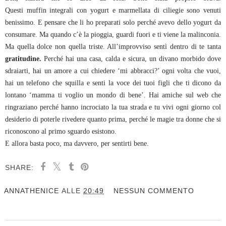
Questi muffin
integrali con yogurt e marmellata di ciliegie sono venuti
benissimo. E pensare che li ho preparati solo perché avevo dello yogurt da
consumare. Ma quando c’è la pioggia, guardi fuori e ti viene la malinconia.
Ma quella dolce non quella triste. All’improvviso sentì dentro di te tanta
gratitudine.
Perché hai una casa, calda e sicura, un divano morbido dove
sdraiarti, hai un amore a cui chiedere ‘mi abbracci?’ ogni volta che vuoi,
hai un telefono che squilla e senti la voce dei tuoi figli che ti dicono da
lontano ‘mamma ti voglio un mondo di bene’. Hai amiche sul web che
ringraziano perché hanno incrociato la tua strada e tu vivi ogni giorno col
desiderio di poterle rivedere quanto prima, perché le magie tra donne che si
riconoscono al primo sguardo esistono.
E allora basta poco, ma davvero, per sentirti bene.
SHARE:
ANNATHENICE
ALLE
20:49
NESSUN COMMENTO