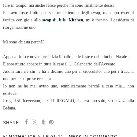
fare in tempo, ma anche felice perchè mi sono finalmente decisa.
Pensavo fosse finito per sempre il tempo degli swap, ma dopo essermi
iscritta con gioia allo
swap di Juls' Kitchen
, mi è tornato il desiderio di
riorganizzarne uno.
Mi sono chiesta perchè?
Appena finisce novembre inizia il ballo delle feste e delle luci di Natale.
E soprattutto appare in tutte le case il ... Calendario dell'Avvento.
Addirittura c'è chi ne ha a decine, uno per il cioccolato, uno per i trucchi,
uno per le sorprese eccetera.
Io non ne ho mai avuto uno, semplicemente perchè a casa mia... non
esisteva.
I regali si ricevevano, anzi IL REGALO, che era uno solo, si riceveva alla
Befana.
SHARE:
ANNATHENICE
ALLE
01:24
NESSUN COMMENTO