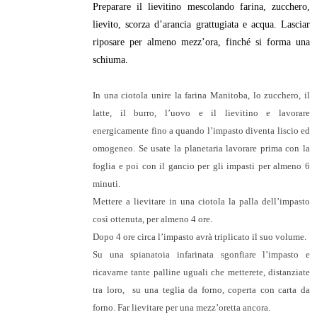
Preparare il lievitino mescolando farina, zucchero,
lievito, scorza d’arancia grattugiata e acqua. Lasciar
riposare per almeno mezz’ora, finché si forma una
schiuma.
In una ciotola unire la farina Manitoba, lo zucchero, il
latte, il burro, l’uovo e il lievitino e lavorare
energicamente fino a quando l’impasto diventa liscio ed
omogeneo. Se usate la planetaria lavorare prima con la
foglia e poi con il gancio per gli impasti per almeno 6
minuti.
Mettere a lievitare in una ciotola la palla dell’impasto
così ottenuta, per almeno 4 ore.
Dopo 4 ore circa l’impasto avrà triplicato il suo volume.
Su una spianatoia infarinata sgonfiare l’impasto e
ricavarne tante palline uguali che metterete, distanziate
tra loro,
su una teglia da forno, coperta con carta da
forno. Far lievitare per una mezz’oretta ancora.