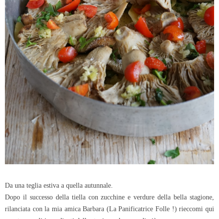
Da una teglia estiva a quella autunnale.
Dopo il successo della tiella con zucchine e verdure della bella stagione,
rilanciata con la mia amica Barbara (La Panificatrice Folle !) rieccomi qui