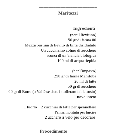
________________________
Maritozzi
Ingredienti
(per il lievitino)
50 gr di farina 00
Mezza bustina di lievito di birra disidratato
Un cucchiaino colmo di zucchero
scorza di un’arancia biologica
100 ml di acqua tiepida
(per l’impasto)
250 gr di farina Manitoba
20 ml di latte
50 gr di zucchero
60 gr di Burro (o Vallè se siete intolleranti al lattosio)
1 uovo intero
1 tuorlo + 2 cucchiai di latte per spennellare
Panna montata per farcire
Zucchero a velo per decorare
Procediment
o