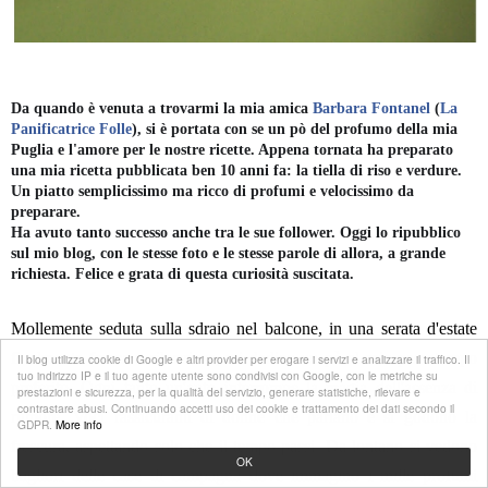
Da quando è venuta a trovarmi la mia amica
Barbara Fontanel
(
La
Panificatrice Folle
), si è portata con se un pò del profumo della mia
Puglia e l'amore per le nostre ricette. Appena tornata ha preparato
una mia ricetta pubblicata ben 10 anni fa: la tiella di riso e verdure.
Un piatto semplicissimo ma ricco di profumi e velocissimo da
preparare.
Ha avuto tanto successo anche tra le sue follower. Oggi lo ripubblico
sul mio blog, con le stesse foto e le stesse parole di allora, a grande
richiesta. Felice e grata di questa curiosità suscitata.
Mollemente seduta sulla sdraio nel balcone, in una serata d'estate
finalmente fresca e silenziosa, mi dedico un pò al mio passatempo
Il blog utilizza cookie di Google e altri provider per erogare i servizi e analizzare il traffico. Il
tuo indirizzo IP e il tuo agente utente sono condivisi con Google, con le metriche su
preferito. Ogni tanto un'auto interrompe la magia dell'assenza di
prestazioni e sicurezza, per la qualità del servizio, generare statistiche, rilevare e
contrastare abusi. Continuando accetti uso dei cookie e trattamento dei dati secondo il
rumore. Voci rassicuranti di donne che parlano e si godono la
GDPR.
More info
frescura, aspettando solo che il tempo passi. Da lontano si vedono
OK
bagliori delle case di campagna dove immagino i mille profumi