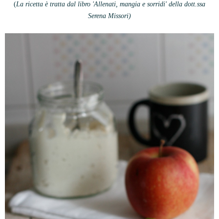
(
La ricetta è tratta dal libro 'Allenati, mangia e sorridi' della dott.ssa
Serena Missori)