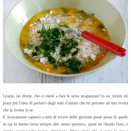
Grazie, mi direte, che ci vuole a fare le uova strapazzate? lo so, infatti mi
piace più l'idea di parlarvi degli stati d'animo che mi portano ad una ricetta
che la ricetta in se.
E sicuramente capiterà a tutti di vivere delle giornate piene piene di quelle
in cui la mente torna sempre allo stesso pensiero, quasi un chiodo fisso, e
questo occupa tutta la tua attenzione. Meno male che ci sono le ore a