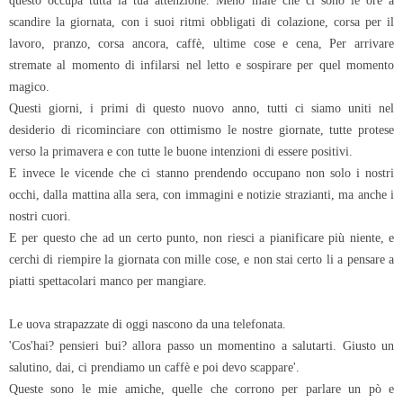
scandire la giornata, con i suoi ritmi obbligati di colazione, corsa per il
lavoro, pranzo, corsa ancora, caffè, ultime cose e cena, Per arrivare
stremate al momento di infilarsi nel letto e sospirare per quel momento
magico.
Questi giorni, i primi di questo nuovo anno, tutti ci siamo uniti nel
desiderio di ricominciare con ottimismo le nostre giornate, tutte protese
verso la primavera e con tutte le buone intenzioni di essere positivi.
E invece le vicende che ci stanno prendendo occupano non solo i nostri
occhi, dalla mattina alla sera, con immagini e notizie strazianti, ma anche i
nostri cuori.
E per questo che ad un certo punto, non riesci a pianificare più niente, e
cerchi di riempire la giornata con mille cose, e non stai certo li a pensare a
piatti spettacolari manco per mangiare.
Le uova strapazzate di oggi nascono da una telefonata.
'Cos'hai? pensieri bui? allora passo un momentino a salutarti. Giusto un
salutino, dai, ci prendiamo un caffè e poi devo scappare'.
Queste sono le mie amiche, quelle che corrono per parlare un pò e