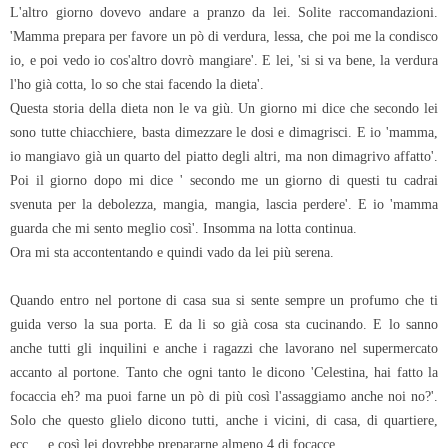
L'altro giorno dovevo andare a pranzo da lei. Solite raccomandazioni.
'Mamma prepara per favore un pò di verdura, lessa, che poi me la condisco
io, e poi vedo io cos'altro dovrò mangiare'. E lei, 'si si va bene, la verdura
l'ho già cotta, lo so che stai facendo la dieta'.
Questa storia della dieta non le va giù. Un giorno mi dice che secondo lei
sono tutte chiacchiere, basta dimezzare le dosi e dimagrisci. E io 'mamma,
io mangiavo già un quarto del piatto degli altri, ma non dimagrivo affatto'.
Poi il giorno dopo mi dice ' secondo me un giorno di questi tu cadrai
svenuta per la debolezza, mangia, mangia, lascia perdere'. E io 'mamma
guarda che mi sento meglio così'. Insomma na lotta continua.
Ora mi sta accontentando e quindi vado da lei più serena.
Quando entro nel portone di casa sua si sente sempre un profumo che ti
guida verso la sua porta. E da li so già cosa sta cucinando. E lo sanno
anche tutti gli inquilini e anche i ragazzi che lavorano nel supermercato
accanto al portone. Tanto che ogni tanto le dicono 'Celestina, hai fatto la
focaccia eh? ma puoi farne un pò di più così l'assaggiamo anche noi no?'.
Solo che questo glielo dicono tutti, anche i vicini, di casa, di quartiere,
ecc.... e così lei dovrebbe prepararne almeno 4 di focacce.