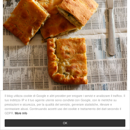
Il blog utilizza cookie di Google e altri provider per erogare i servizi e analizzare il traffico. Il
tuo indirizzo IP e il tuo agente utente sono condivisi con Google, con le metriche su
prestazioni e sicurezza, per la qualità del servizio, generare statistiche, rilevare e
contrastare abusi. Continuando accetti uso dei cookie e trattamento dei dati secondo il
GDPR.
More info
SHARE:
OK