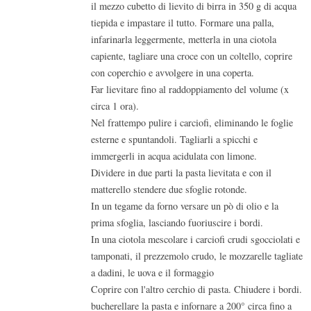
il mezzo cubetto di lievito di birra in 350 g di acqua
tiepida e impastare il tutto. Formare una palla,
infarinarla leggermente, metterla in una ciotola
capiente, tagliare una croce con un coltello, coprire
con coperchio e avvolgere in una coperta.
Far lievitare fino al raddoppiamento del volume (x
circa 1 ora).
Nel frattempo pulire i carciofi, eliminando le foglie
esterne e spuntandoli. Tagliarli a spicchi e
immergerli in acqua acidulata con limone.
Dividere in due parti la pasta lievitata e con il
matterello stendere due sfoglie rotonde.
In un tegame da forno versare un pò di olio e la
prima sfoglia, lasciando fuoriuscire i bordi.
In una ciotola mescolare i carciofi crudi sgocciolati e
tamponati, il prezzemolo crudo, le mozzarelle tagliate
a dadini, le uova e il formaggio
Coprire con l'altro cerchio di pasta. Chiudere i bordi.
bucherellare la pasta e infornare a 200° circa fino a