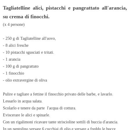
Tagliatelline alici, pistacchi e pangrattato all'arancia,
su crema di finocchi.
(x 4 persone)
- 250 g di Tagliatelline all'uovo,
- 8 alici fresche
- 10 pistacchi sgusciati e tritati.
- 1 arancia
- 100 g di pangrattato
- 1 finocchio
- olio extravergine di oliva
Pulire e tagliare a fettine il finocchio privato delle barbe, e lavarlo.
Lessarlo in acqua salata.
Scolarlo e tenere da parte l'acqua di cottura.
Eviscerare le alici e spinarle.
Con un rigalimoni ricavare tante striscioline sottili di buccia d'arancia.
In un pentolino versare 6 cucchiai di olio e versare a freddo le bucce.