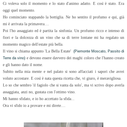
Ci voleva solo il momento e lo stato d'animo adatto. E così è stato. Era
oggi quel momento.
Ho cominciato stappando la bottiglia. Ne ho sentito il profumo e qui, già
mi è arrivata la primavera....
Poi l'ho assaggiato ed è partita la sinfonia. Un profumo ricco e intenso di
fiori e la dolcezza di un vino che sa di terre lontane mi ha regalato un
momento magico dell'estate più bella.
Il vino si chiama appunto 'La Bella Estate'
(Piemonte Moscato, Passito di
e devono essere davvero dei maghi coloro che l'hanno creato
Terre da vino)
e gli hanno dato il nome.
Subito nella mia mente e nel palato si sono affacciati i sapori che avrei
voluto accostare. E così è nata questa ricetta che, vi giuro, è meravigliosa.
Lo so che sembro 'il fagiolo che si vanta da solo', ma vi scrivo dopo averla
assaggiata, anzi no, gustata con l'ottimo vino.
Mi hanno sfidato, e io ho accettato la sfida...
Ora vi sfido io a provare e mi direte....