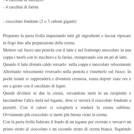
- 4 cucchiai di farina
- cioccolato fondente (2 o 3 cuboni giganti)
Preparare la pasta frolla impastando tutti gli ingredienti e lasciar riposare
in frigo fino alla preparazione della crema.
Mettere sul fuoco una pentola con il latte e nel frattempo mescolare in una
coppa i tuorli con lo zucchero e la farina, stemperando con un pò di latte.
Quando il latte diventa caldo versarlo nella coppa e mescolare velocemente
Altrettanto velocemente riversarlo nella pentola e rimetterlo sul fuoco. In
pochi istanti si rapprenderà e diventerà cremosa, senza dopver stare ore e
ore a girare con il cucchiaio di legno.
Quindi dividere in due la crema, versandone metà in un recipiente e
lasciandone l'altra metà nel tegame, dove si verserà il cioccolato fondente a
pezzetti. Con il calore si scioglierà e renderà la crema sublime.
Ovviamente più cioccolato si mette più buona viene la crema.
Con la pasta frolla foderare il fondo di un tegame per crostate e versarvi un
primo strato al cioccolato e un secondo strato di crema bianca. Seguendo