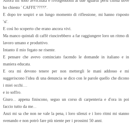
Allora mi sono avvicinata e rivolgendomi ai due sguardi persi chissà dove
ho chiesto ' CAFFE'?????'.
E dopo tre sospiri e un lungo momento di riflessione, mi hanno risposto
'si'.
E così ho scoperto che erano ancora vivi.
Ma manco quintali di caffè riuscirebbero a far raggiungere loro un ritmo di
lavoro umano e produttivo.
Intanto il mio fegato ne risente.
E pensare che avevo cominciato facendo le domande in italiano e in
maniera educata.
E ora mi devono tenere per non mettergli le mani addosso e mi
suggeriscono l'idea di una denuncia se dico con le parole quello che dicono
i miei occhi....
e io soffro.
Giuro... appena finiscono, seguo un corso di carpenteria e d'ora in poi
faccio tutto da me...
Anzi mi sa che non ne vale la pena, i loro silenzi e i loro ritmi mi stanno
svenando e non potrò fare più niente per i prossimi 50 anni.