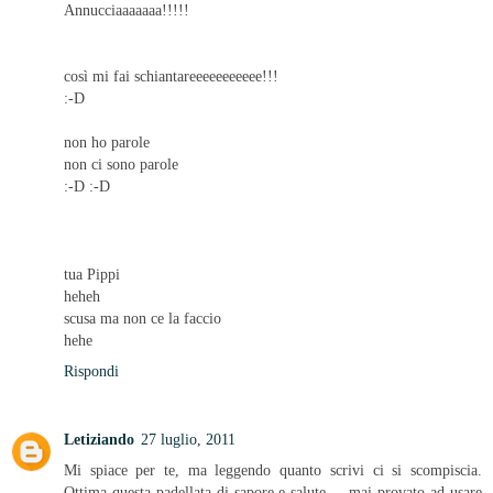
Annucciaaaaaaa!!!!!
così mi fai schiantareeeeeeeeeee!!!
:-D
non ho parole
non ci sono parole
:-D :-D
tua Pippi
heheh
scusa ma non ce la faccio
hehe
Rispondi
Letiziando
27 luglio, 2011
Mi spiace per te, ma leggendo quanto scrivi ci si scompiscia.
Ottima questa padellata di sapore e salute.... mai provato ad usare