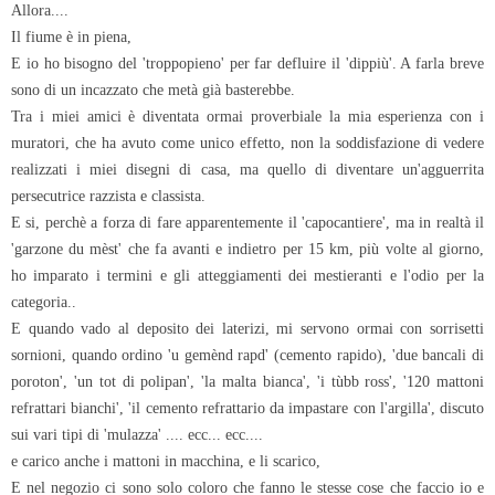
Allora....
Il fiume è in piena,
E io ho bisogno del 'troppopieno' per far defluire il 'dippiù'. A farla breve
sono di un incazzato che metà già basterebbe.
Tra i miei amici è diventata ormai proverbiale la mia esperienza con i
muratori, che ha avuto come unico effetto, non la soddisfazione di vedere
realizzati i miei disegni di casa, ma quello di diventare un'agguerrita
persecutrice razzista e classista.
E si, perchè a forza di fare apparentemente il 'capocantiere', ma in realtà il
'garzone du mèst' che fa avanti e indietro per 15 km, più volte al giorno,
ho imparato i termini e gli atteggiamenti dei mestieranti e l'odio per la
categoria..
E quando vado al deposito dei laterizi, mi servono ormai con sorrisetti
sornioni, quando ordino 'u gemènd rapd' (cemento rapido), 'due bancali di
poroton', 'un tot di polipan', 'la malta bianca', 'i tùbb ross', '120 mattoni
refrattari bianchi', 'il cemento refrattario da impastare con l'argilla', discuto
sui vari tipi di 'mulazza' .... ecc... ecc....
e carico anche i mattoni in macchina, e li scarico,
E nel negozio ci sono solo coloro che fanno le stesse cose che faccio io e