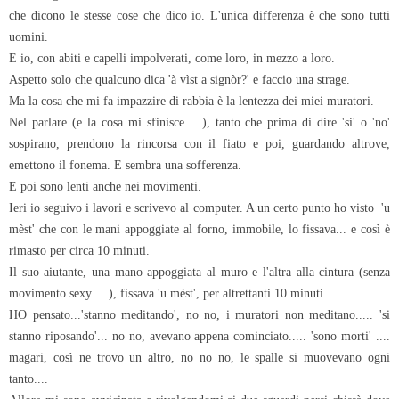
che dicono le stesse cose che dico io. L'unica differenza è che sono tutti
uomini.
E io, con abiti e capelli impolverati, come loro, in mezzo a loro.
Aspetto solo che qualcuno dica 'à vìst a signòr?' e faccio una strage.
Ma la cosa che mi fa impazzire di rabbia è la lentezza dei miei muratori.
Nel parlare (e la cosa mi sfinisce.....), tanto che prima di dire 'si' o 'no'
sospirano, prendono la rincorsa con il fiato e poi, guardando altrove,
emettono il fonema. E sembra una sofferenza.
E poi sono lenti anche nei movimenti.
Ieri io seguivo i lavori e scrivevo al computer. A un certo punto ho visto 'u
mèst' che con le mani appoggiate al forno, immobile, lo fissava... e così è
rimasto per circa 10 minuti.
Il suo aiutante, una mano appoggiata al muro e l'altra alla cintura (senza
movimento sexy.....), fissava 'u mèst', per altrettanti 10 minuti.
HO pensato...'stanno meditando', no no, i muratori non meditano..... 'si
stanno riposando'... no no, avevano appena cominciato..... 'sono morti' ....
magari, così ne trovo un altro, no no no, le spalle si muovevano ogni
tanto....