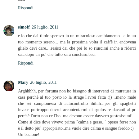
Rispondi
simoff
26 luglio, 2011
e io che dal titolo speravo in un miracoloso cambiamento...e in un
tuo momento sereno... ma la prossima volta il caffè in endovena
glielo devi dare....resisti dai che poi lo so riuscirai anche a riderci
su...dopo un po' che tutto sarà concluso.baci
Rispondi
Mary
26 luglio, 2011
Arghhhhh, per fortuna non ho bisogno di interventi di muratura in
casa perchè al tuo posto io la strage l'avrei fatta :)) ..meno male
che sei campionessa di autocontrollo ihihih...per gli spaghetti
invece purtroppo dovro' accontentarmi di sgolosare davanti al pc
perchè l'orto non ce l'ho..ma devono essere davvero gustosissimi!
Come si dice dove vivevo prima "calma e gesso.." opssss forse non
è il detto piu' appropriato..ma vuole dire calma e sangue freddo ;)
Un bacione!