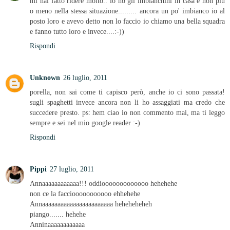
mi hai fatto ridere molto.. io ho gli imbianchini in casa e non più
o meno nella stessa situazione......... ancora un po' imbianco io al
posto loro e avevo detto non lo faccio io chiamo una bella squadra
e fanno tutto loro e invece....:-))
Rispondi
Unknown
26 luglio, 2011
porella, non sai come ti capisco però, anche io ci sono passata!
sugli spaghetti invece ancora non li ho assaggiati ma credo che
succedere presto. ps: hem ciao io non commento mai, ma ti leggo
sempre e sei nel mio google reader :-)
Rispondi
Pippi
27 luglio, 2011
Annaaaaaaaaaaaa!!! oddiooooooooooooo hehehehe
non ce la facciooooooooooo ehhehehe
Annaaaaaaaaaaaaaaaaaaaaaaa heheheheheh
piango....... hehehe
Anninaaaaaaaaaaaa