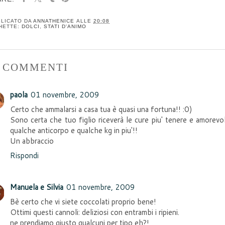
LICATO DA
ANNATHENICE
ALLE
20:08
HETTE:
DOLCI
,
STATI D'ANIMO
9 COMMENTI
paola
01 novembre, 2009
Certo che ammalarsi a casa tua è quasi una fortuna!! :0)
Sono certa che tuo figlio riceverà le cure piu' tenere e amorevoli
qualche anticorpo e qualche kg in piu'!!
Un abbraccio
Rispondi
Manuela e Silvia
01 novembre, 2009
Bè certo che vi siete coccolati proprio bene!
Ottimi questi cannoli: deliziosi con entrambi i ripieni.
ne prendiamo giusto qualcuni per tipo eh?!