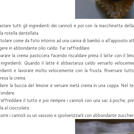
stare tutti gli ingredienti dei cannoli e poi con la macchinetta della 
la rotella dentellata.
tolare come da foto intorno ad una canna di bambù o all'apposito attr
gere in abbondante olio caldo. Far raffreddare.
arare la crema pasticcera facendo riscaldare prima il latte con il l
i ingredienti. Quando il latte è abbastanza caldo versarlo veloceme
edienti e lavorare molto velocemente con la frusta. Riversare tutto
resa la crema.
iere la buccia del limone e versare metà crema in una coppa. Nel te
fondere.
raffreddare il tutto e poi riempire i cannoli con una sac à poche, pr
la al cioccolato.
orre i cannoli su un vassoio e spolverizzarli con abbondante zuccher