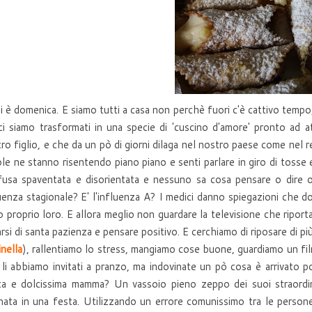
 è domenica. E siamo tutti a casa non perchè fuori c'è cattivo tempo
 ci siamo trasformati in una specie di 'cuscino d'amore' pronto ad at
ro figlio, e che da un pò di giorni dilaga nel nostro paese come nel res
le ne stanno risentendo piano piano e senti parlare in giro di tosse 
fusa spaventata e disorientata e nessuno sa cosa pensare o dire 
uenza stagionale? E' l'influenza A? I medici danno spiegazioni che do
 proprio loro. E allora meglio non guardare la televisione che riporta
rsi di santa pazienza e pensare positivo. E cerchiamo di riposare di pi
nella
), rallentiamo lo stress, mangiamo cose buone, guardiamo un film
li abbiamo invitati a pranzo, ma indovinate un pò cosa è arrivato p
ca e dolcissima mamma? Un vassoio pieno zeppo dei suoi straordina
nata in una festa. Utilizzando un errore comunissimo tra le person