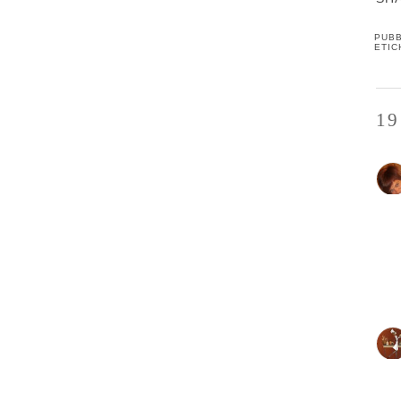
PUBB
ETIC
1