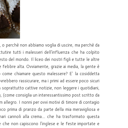
, o perchè non abbiamo voglia di uscire, ma perchè da
tutire tutti i malesseri dell'influenza che ha colpito
to del mondo. Il liceo dei nostri figli e tutte le altre
e febbre alta. Ovviamente, grazie ai media, la gente è
o come chiamare questo malessere? E' la cosiddetta
vrebbero rassicurare, ma i primi ad essere poco sicuri
 soprattutto cattive notizie, non leggere i quotidiani,
ù, (come consiglia un interessantissimo post scritto da
 allegro. I nonni per ovvi motivi di timore di contagio
oco prima di pranzo da parte della mia meravigliosa e
ri cannoli alla crema.... che ha trasformato questa
e che non capiscono l'inglese e le feste importate e