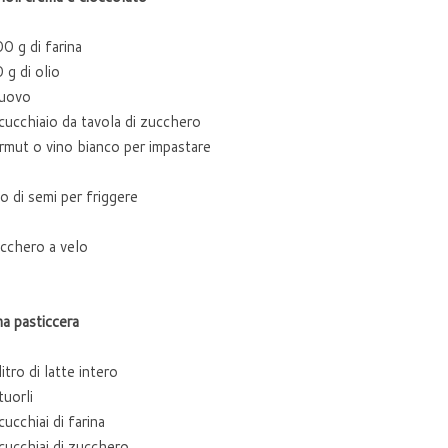
0 g di farina
 g di olio
 uovo
cucchiaio da tavola di zucchero
rmut o vino bianco per impastare
io di semi per friggere
cchero a velo
a pasticcera
litro di latte intero
tuorli
cucchiai di farina
cucchiai di zucchero