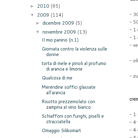
2010
(95)
►
- 30
2009
(114)
▼
- 50
dicembre 2009
(5)
►
- 1
novembre 2009
(13)
▼
- 1 
Il mio panino (n.1)
- ve
Giornata contro la violenza sulle
donne
- ol
torta di mele e pinoli al profumo
di arancia e limone
- zu
Qualcosa di me
Merendine soffici glassate
all'arancia
crem
Risotto prezzemolato con
zampina al vino bianco
- 1 
Schiaffoni con funghi, piselli e
stracciatella
- 4 
- 4 
Omaggio Silikomart
- 4 