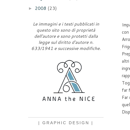
2008
(23)
►
Le immagini e i testi pubblicati in
Impa
questo sito sono di proprietà
con 
dell’autore e sono protetti dalla
Arro
legge sul diritto d’autore n.
Frig
633/1941 e successive modifiche.
Prep
altr
ingr
rapp
Togl
far 
Far 
quel
Disp
| GRAPHIC DESIGN |