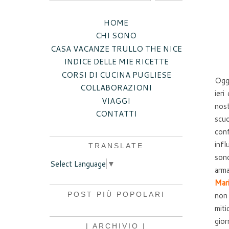
HOME
CHI SONO
CASA VACANZE TRULLO THE NICE
INDICE DELLE MIE RICETTE
CORSI DI CUCINA PUGLIESE
Oggi
COLLABORAZIONI
ieri
VIAGGI
nost
CONTATTI
scuo
con
infl
TRANSLATE
sono
Select Language
▼
arma
Mari
non 
POST PIÙ POPOLARI
miti
gior
| ARCHIVIO |