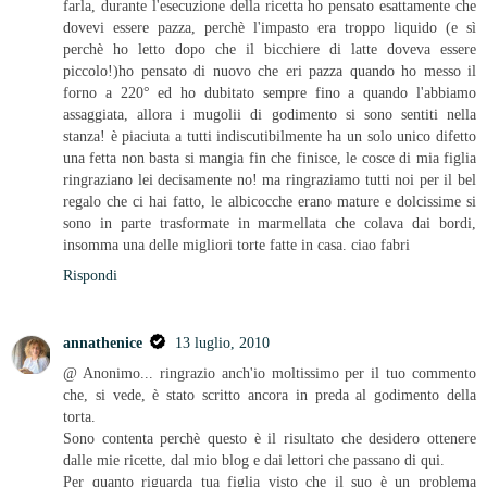
farla, durante l'esecuzione della ricetta ho pensato esattamente che
dovevi essere pazza, perchè l'impasto era troppo liquido (e sì
perchè ho letto dopo che il bicchiere di latte doveva essere
piccolo!)ho pensato di nuovo che eri pazza quando ho messo il
forno a 220° ed ho dubitato sempre fino a quando l'abbiamo
assaggiata, allora i mugolii di godimento si sono sentiti nella
stanza! è piaciuta a tutti indiscutibilmente ha un solo unico difetto
una fetta non basta si mangia fin che finisce, le cosce di mia figlia
ringraziano lei decisamente no! ma ringraziamo tutti noi per il bel
regalo che ci hai fatto, le albicocche erano mature e dolcissime si
sono in parte trasformate in marmellata che colava dai bordi,
insomma una delle migliori torte fatte in casa. ciao fabri
Rispondi
annathenice
13 luglio, 2010
@ Anonimo... ringrazio anch'io moltissimo per il tuo commento
che, si vede, è stato scritto ancora in preda al godimento della
torta.
Sono contenta perchè questo è il risultato che desidero ottenere
dalle mie ricette, dal mio blog e dai lettori che passano di qui.
Per quanto riguarda tua figlia visto che il suo è un problema