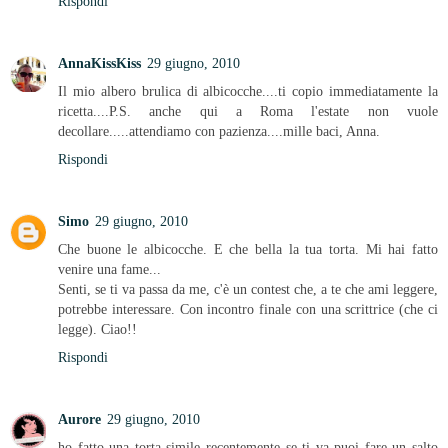
Rispondi
AnnaKissKiss
29 giugno, 2010
Il mio albero brulica di albicocche....ti copio immediatamente la
ricetta....P.S. anche qui a Roma l'estate non vuole
decollare.....attendiamo con pazienza....mille baci, Anna.
Rispondi
Simo
29 giugno, 2010
Che buone le albicocche. E che bella la tua torta. Mi hai fatto
venire una fame...
Senti, se ti va passa da me, c'è un contest che, a te che ami leggere,
potrebbe interessare. Con incontro finale con una scrittrice (che ci
legge). Ciao!!
Rispondi
Aurore
29 giugno, 2010
ho fatto una torta simile recentemente se ti va puoi fare un salto