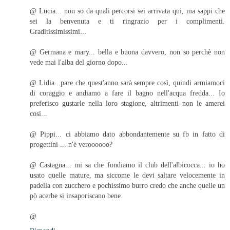
@ Lucia... non so da quali percorsi sei arrivata qui, ma sappi che
sei la benvenuta e ti ringrazio per i complimenti.
Graditissimissimi...
@ Germana e mary... bella e buona davvero, non so perchè non
vede mai l'alba del giorno dopo...
@ Lidia...pare che quest'anno sarà sempre così, quindi armiamoci
di coraggio e andiamo a fare il bagno nell'acqua fredda... Io
preferisco gustarle nella loro stagione, altrimenti non le amerei
così...
@ Pippi... ci abbiamo dato abbondantemente su fb in fatto di
progettini ... n'è veroooooo?
@ Castagna... mi sa che fondiamo il club dell'albicocca... io ho
usato quelle mature, ma siccome le devi saltare velocemente in
padella con zucchero e pochissimo burro credo che anche quelle un
pò acerbe si insaporiscano bene.
@