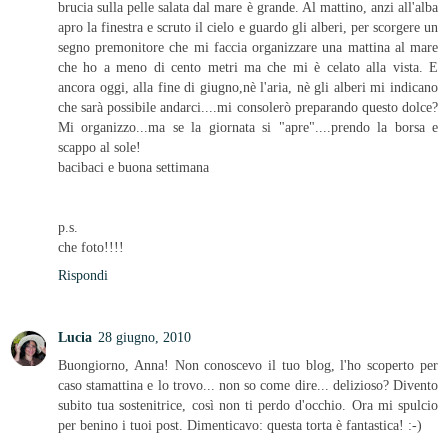
brucia sulla pelle salata dal mare è grande. Al mattino, anzi all'alba
apro la finestra e scruto il cielo e guardo gli alberi, per scorgere un
segno premonitore che mi faccia organizzare una mattina al mare
che ho a meno di cento metri ma che mi è celato alla vista. E
ancora oggi, alla fine di giugno,nè l'aria, nè gli alberi mi indicano
che sarà possibile andarci....mi consolerò preparando questo dolce?
Mi organizzo...ma se la giornata si "apre"....prendo la borsa e
scappo al sole!
bacibaci e buona settimana
p.s.
che foto!!!!
Rispondi
Lucia
28 giugno, 2010
Buongiorno, Anna! Non conoscevo il tuo blog, l'ho scoperto per
caso stamattina e lo trovo... non so come dire... delizioso? Divento
subito tua sostenitrice, così non ti perdo d'occhio. Ora mi spulcio
per benino i tuoi post. Dimenticavo: questa torta è fantastica! :-)