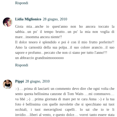
Rispondi
Lidia Miglionico
28 giugno, 2010
Gioia mia...anche io quest'anno non ho ancora toccato la
sabbia...un po' il tempo brutto...un po' la mia non voglia di
mare...insomma ancora niente!!
Il dolce tesoro è splendido e poi è con il mio frutto preferito!!
Amo la carnosità della sua polpa...il suo colore arancio...il suo
sapore e profumo...peccato che non ci siano per tutto l'anno!!!
un abbraccio grandissimooooooo
Rispondi
Pippi
28 giugno, 2010
:-).....prima di lasciarti un commento devo dire che ogni volta che
sento questa bellissima canzone di Tom Waits ....mi commuovo....
va bhè ;-) ...prima giornata di mare per te cara Anna :-) e la tua
foto è bellissima con quelle nuvolette che si specchiano sui tuoi
occhiali, i tuoi meravigliosi capelli.. lo sai che io te li
invidio....liberi al vento, e questo dolce.... vorrei tanto essere stata