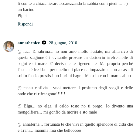
lì con te a chiacchierare accarezzando la sabbia con i piedi.... :-)
un bacino
Pippi
Rispondi
annathenice
28 giugno, 2010
@ luca & sabrina... io non amo molto l'estate, ma all'arrivo di
questa stagione è inevitabile provare un desiderio irrefrenabile di
bagni e di mare. E' decisamente rigenerante. Ma proprio perchè
l'acqua è fredda... per quello mi piace da impazzire e non a casa di
solito faccio prestissimo i primi bagni. Ma solo con il mare calmo.
@ manu e silvia... vuoi mettere il profumo degli scogli e delle
onde che ri rifrangono!!!!!!
@ Elga... no elga, il caldo tosto no ti prego. Io divento una
mongolfiera... mi gonfio da morire e sto male
@ annaferna... fortunata te che vivi in quello splendore di città che
è Trani... mamma mia che bellooooo