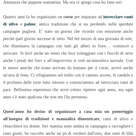
Ammazza che pippone stamattina. Ma ora vi spiego cosa ho fatto ieri.
Quattro anni fa ho organizzato un
corso
per imparare ad
intrecciare rami
di ulivo
e
palme
, antica tradizione che si sta perdendo nelle sperdute
campagne pugliesi. E' stato un giorno che ricordo con emozione anche
perchè quel giorno successe di tutto. Nel bel mezzo di una giornata di sole,
che illuminava la campagna con tutti gli alberi in fiore.... cominciò a
nevicare. Si levò anche un vento che fece volteggiare con i fiocchi di neve
anche i petali dei fiori e all'improvviso si creò un'atmosfera surreale. Con
le nuove amiche che erano arrivate da lontano per il corso, arrivò anche
un'aria di festa. Ci rifugiammo nel trullo con il camino acceso, le candele e
il profumo delle torte tutto intorno e cominciammo ad intrecciare rami di
pace. Bellissima esperienza che avrei voluto ripetere ogni anno, ma ogni
anno c'è stato qualcosa che non me l'ha permesso.
Quest'anno ho deciso di organizzare a casa mia un pomeriggio
all'insegna di tradizioni e manualità dimenticate
, rami di ulivo e
chiacchiere tra donne. Ieri mattina sono andata in campagna a raccogliere i
rami giusti, ho raccolto anche un pò di verdure dall'orto, due rami di lillà