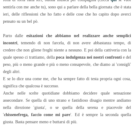
sentirla con me anche tu), sono qui a parlare della bella giornata che è stata
ieri, delle riflessioni che ho fatto e delle cose che ho capito dopo averci
pensato su un bel pò.
Parto dalle
esitazioni che abbiamo nel realizzare anche semplici
incontri
, temendo di non farcela, di non avere abbastanza tempo, di
credere che non gliene freghi niente a nessuno. E poi della cattiveria con la
quale spesso ci trattiamo, della
poca indulgenza nei nostri confronti
e del
peso, più o meno grande e più o meno consapevole, che diamo ai 'consigli'
degli altri.
E se lo dice una come me, che ha sempre fatto di testa propria ogni cosa,
significa che qualcosa è successo.
Anche nelle scelte quotidiane dobbiamo decidere quale sensazione
assecondare. Se quella di uno strano e fastidioso disagio mentre andiamo
nella direzione 'giusta', o se quella della serena e piacevole del
'
chissenefrega, faccio come mi pare
'. Ed è sempre la seconda quella
giusta. Basta pensare meno e buttarsi di più.