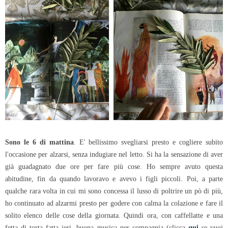
Sono le 6 di mattina
. E' bellissimo svegliarsi presto e cogliere subito
l'occasione per alzarsi, senza indugiare nel letto. Si ha la sensazione di aver
già guadagnato due ore per fare più cose. Ho sempre avuto questa
abitudine, fin da quando lavoravo e avevo i figli piccoli. Poi, a parte
qualche rara volta in cui mi sono concessa il lusso di poltrire un pò di più,
ho continuato ad alzarmi presto per godere con calma la colazione e fare il
solito elenco delle cose della giornata. Quindi ora, con caffellatte e una
fetta di torta fatta ieri, buona musica per compagnia (clicca
qui
se vuoi