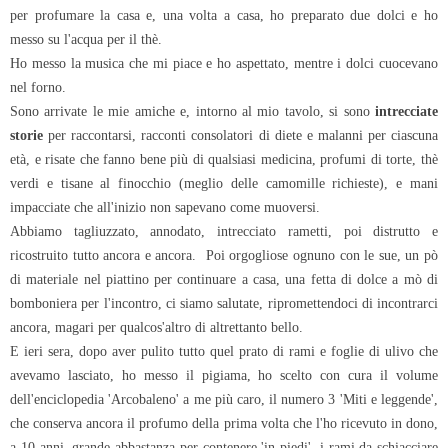
per profumare la casa e, una volta a casa, ho preparato due dolci e ho
messo su l'acqua per il thè.
Ho messo la musica che mi piace e ho aspettato, mentre i dolci cuocevano
nel forno.
Sono arrivate le mie amiche e, intorno al mio tavolo, si sono
intrecciate
storie
per raccontarsi, racconti consolatori di diete e malanni per ciascuna
età, e risate che fanno bene più di qualsiasi medicina, profumi di torte, thè
verdi e tisane al finocchio (meglio delle camomille richieste), e mani
impacciate che all'inizio non sapevano come muoversi.
Abbiamo tagliuzzato, annodato, intrecciato rametti, poi distrutto e
ricostruito tutto ancora e ancora. Poi orgogliose ognuno con le sue, un pò
di materiale nel piattino per continuare a casa, una fetta di dolce a mò di
bomboniera per l'incontro, ci siamo salutate, ripromettendoci di incontrarci
ancora, magari per qualcos'altro di altrettanto bello.
E ieri sera, dopo aver pulito tutto quel prato di rami e foglie di ulivo che
avevamo lasciato, ho messo il pigiama, ho scelto con cura il volume
dell'enciclopedia 'Arcobaleno' a me più caro, il numero 3 'Miti e leggende',
che conserva ancora il profumo della prima volta che l'ho ricevuto in dono,
a 10 anni, grande abbastanza per contenere 'in piedi', i rami da schiacciare