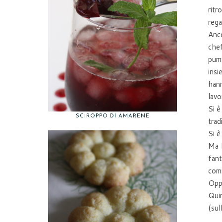
ritr
rega
Anco
chef
pumm
insi
hann
lavo
Si è
SCIROPPO DI AMARENE
trad
Si è
Ma l
fant
comm
Oppu
Quin
(sul