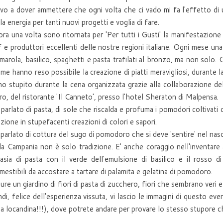
ovo a dover ammettere che ogni volta che ci vado mi fa l'effetto di 
la energia per tanti nuovi progetti e voglia di fare.
ra una volta sono ritornata per 'Per tutti i Gusti' la manifestazione 
 e produttori eccellenti delle nostre regioni italiane. Ogni mese un
arola, basilico, spaghetti e pasta trafilati al bronzo, ma non solo. C
eme hanno reso possibile la creazione di piatti meravigliosi, durante 
o stupito durante la cena organizzata grazie alla collaborazione del
ro, del ristorante 'Il Canneto', presso l'hotel Sheraton di Malpensa.
 parlato di pasta, di sole che riscalda e profuma i pomodori coltivati d
izione in stupefacenti creazioni di colori e sapori.
 parlato di cottura del sugo di pomodoro che si deve 'sentire' nel nas
a Campania non è solo tradizione. E' anche coraggio nell'inventare
asia di pasta con il verde dell'emulsione di basilico e il rosso
estibili da accostare a tartare di palamita e gelatina di pomodoro.
re un giardino di fiori di pasta di zucchero, fiori che sembrano veri e 
di, felice dell'esperienza vissuta, vi lascio le immagini di questo even
la locandina!!!), dove potrete andare per provare lo stesso stupore c