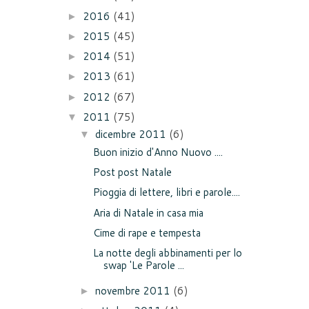
2016
(41)
►
2015
(45)
►
2014
(51)
►
2013
(61)
►
2012
(67)
►
2011
(75)
▼
dicembre 2011
(6)
▼
Buon inizio d'Anno Nuovo ....
Post post Natale
Pioggia di lettere, libri e parole....
Aria di Natale in casa mia
Cime di rape e tempesta
La notte degli abbinamenti per lo
swap 'Le Parole ...
novembre 2011
(6)
►