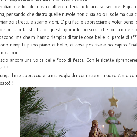
ndiamo le luci del nostro albero e teniamolo acceso sempre. E guardi
rsi, pensando che dietro quelle nuvole non ci sia solo il sole ma qualc
niamoci stretti, e stiamo vicini. E' più facile abbracciare e voler bene,
mi son tenuta stretta in questi giorni le persone che più amo e
scono, ma che mi hanno riempita di tante cose belle, di parole di aff
ono riempita piano piano di bello, di cose positive e ho capito fin
rno a noi.
ascio ancora una volta delle foto di festa. Con le ricette riprende
a!!!!
iunga il mio abbraccio e la mia voglia di ricominciare il nuovo Anno con 
esto!!!!