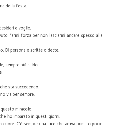
ria della festa.
esideri e voglie.
uto farmi forza per non lasciarmi andare spesso alla
no. Di persona e scritte o dette.
de, sempre più caldo.
e.
e che sta succedendo.
nno via per sempre.
 questo miracolo.
he ho imparato in questi giorni.
ro cuore. C'è sempre una luce che arriva prima o poi in