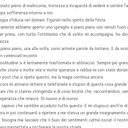
niziato pieno di malinconia, tristezza e incapacità di vedere e sentire l'a
pa sofferenza intorno a noi.
oppa sfiducia nel domani. Figurati nello spirito della festa.
amente abbiamo aperto uno spiraglio e piano piano son venuti fuori d
er prima, con tutto l'ottimismo che di solito mi accompagna, ho dov
tezza.
 piano piano, una alla volta, sono arrivate parole da lontano. E da vici
n cominciati incontri.
 solitudine si è lentamente trasformata in abbraccio. Sempre più gran
lte storie e molte vite e molte speranze e rabbia mi son state donat
n post che si ripete questo, ma la magia continua ancora.
cora mi arrivano lettere e telefonate e stupori di questa cosa grand
ani che si stanno stringendo e di cose brutte che, raccontandosi, va
 speranza che rinasce. Di nuovo e di nuovo.
sapevo che sarebbe accaduto tutto questo. E mi stupisco anch'io di
ora in poi continuerò a ripetere a me stessa un grande insegnamento c
bisogna mai lasciare che il buio dei sentimenti cattivi oscuri il nost
era inaspettata a rischiarare la nostra strada.