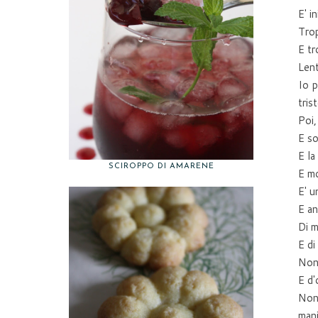
E' i
Trop
E tr
Lent
Io p
tris
Poi,
E so
E la
SCIROPPO DI AMARENE
E mo
E' u
E an
Di m
E di
Non 
E d'
Non 
mani