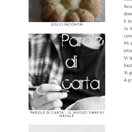
Acce
dive
E te
DOLCI INCONTRI
Io 
cono
Mi s
into
Vi l
bast
Vi g
A pr
'PAROLE DI CARTA' - IL NUOVO SWAP DI
NATALE