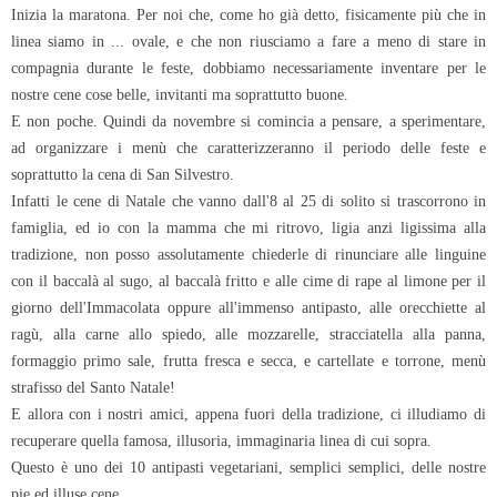
Inizia la maratona. Per noi che, come ho già detto, fisicamente più che in
linea siamo in ... ovale, e che non riusciamo a fare a meno di stare in
compagnia durante le feste, dobbiamo necessariamente inventare per le
nostre cene cose belle, invitanti ma soprattutto buone.
E non poche. Quindi da novembre si comincia a pensare, a sperimentare,
ad organizzare i menù che caratterizzeranno il periodo delle feste e
soprattutto la cena di San Silvestro.
Infatti le cene di Natale che vanno dall'8 al 25 di solito si trascorrono in
famiglia, ed io con la mamma che mi ritrovo, ligia anzi ligissima alla
tradizione, non posso assolutamente chiederle di rinunciare alle linguine
con il baccalà al sugo, al baccalà fritto e alle cime di rape al limone per il
giorno dell'Immacolata oppure all'immenso antipasto, alle orecchiette al
ragù, alla carne allo spiedo, alle mozzarelle, stracciatella alla panna,
formaggio primo sale, frutta fresca e secca, e cartellate e torrone, menù
strafisso del Santo Natale!
E allora con i nostri amici, appena fuori della tradizione, ci illudiamo di
recuperare quella famosa, illusoria, immaginaria linea di cui sopra.
Questo è uno dei 10 antipasti vegetariani, semplici semplici, delle nostre
pie ed illuse cene.