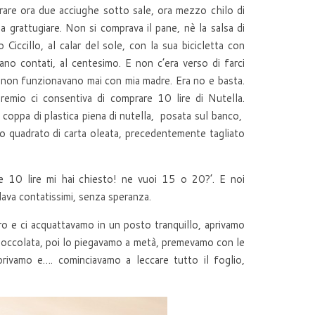
are ora due acciughe sotto sale, ora mezzo chilo di
 grattugiare. Non si comprava il pane, nè la salsa di
Ciccillo, al calar del sole, con la sua bicicletta con
ano contati, al centesimo. E non c’era verso di farci
cci non funzionavano mai con mia madre. Era no e basta.
mio ci consentiva di comprare 10 lire di Nutella.
a coppa di plastica piena di nutella, posata sul banco,
lio quadrato di carta oleata, precedentemente tagliato
che 10 lire mi hai chiesto! ne vuoi 15 o 20?’. E noi
dava contatissimi, senza speranza.
ro e ci acquattavamo in un posto tranquillo, aprivamo
 cioccolata, poi lo piegavamo a metà, premevamo con le
aprivamo e…. cominciavamo a leccare tutto il foglio,