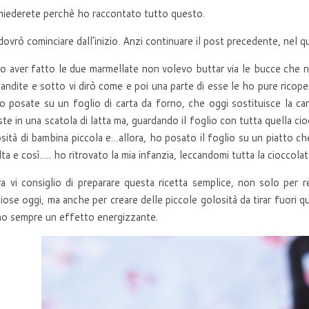
hiederete perchè ho raccontato tutto questo.
ovrò cominciare dall’inizio. Anzi continuare il post precedente, nel qua
 aver fatto le due marmellate non volevo buttar via le bucce che 
andite e sotto vi dirò come e poi una parte di esse le ho pure ricop
o posate su un foglio di carta da forno, che oggi sostituisce la ca
ste in una scatola di latta ma, guardando il foglio con tutta quella c
sità di bambina piccola e…allora, ho posato il foglio su un piatto c
lta e così….. ho ritrovato la mia infanzia, leccandomi tutta la cioccola
a vi consiglio di preparare questa ricetta semplice, non solo per r
iose oggi, ma anche per creare delle piccole golosità da tirar fuori q
o sempre un effetto energizzante.