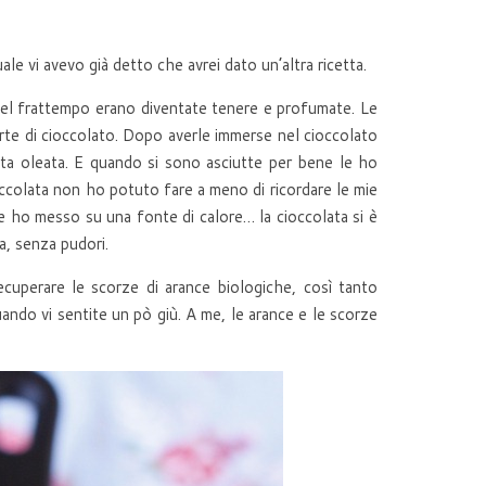
le vi avevo già detto che avrei dato un’altra ricetta.
nel frattempo erano diventate tenere e profumate. Le
erte di cioccolato. Dopo averle immerse nel cioccolato
rta oleata. E quando si sono asciutte per bene le ho
ioccolata non ho potuto fare a meno di ricordare le mie
he ho messo su una fonte di calore… la cioccolata si è
ta, senza pudori.
ecuperare le scorze di arance biologiche, così tanto
uando vi sentite un pò giù. A me, le arance e le scorze