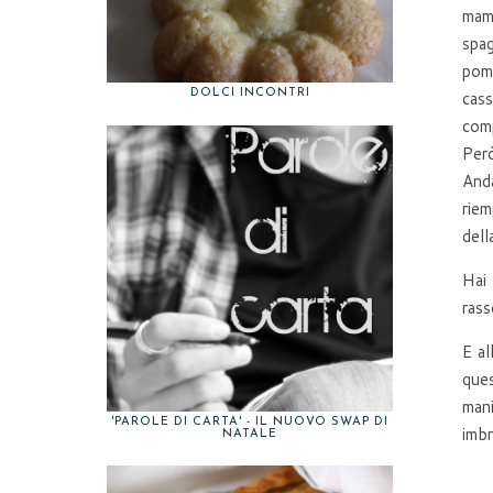
mamm
spag
pomo
cass
DOLCI INCONTRI
comp
Per
Anda
riem
dell
Hai 
rass
E al
ques
mani
'PAROLE DI CARTA' - IL NUOVO SWAP DI
imbr
NATALE