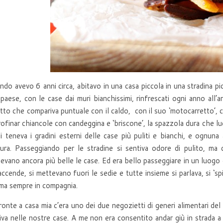
do avevo 6 anni circa, abitavo in una casa piccola in una stradina pi
paese, con le case dai muri bianchissimi, rinfrescati ogni anno all’a
to che compariva puntuale con il caldo, con il suo ‘motocarretto’, cari
rofinar chiancole con candeggina e ‘briscone’, la spazzola dura che lu
i teneva i gradini esterni delle case più puliti e bianchi, e ognuna
ura. Passeggiando per le stradine si sentiva odore di pulito, ma d
evano ancora più belle le case. Ed era bello passeggiare in un luogo d
accende, si mettevano fuori le sedie e tutte insieme si parlava, si ‘spi
ma sempre in compagnia.
ronte a casa mia c’era uno dei due negozietti di generi alimentari de
iva nelle nostre case. A me non era consentito andar giù in strada a 