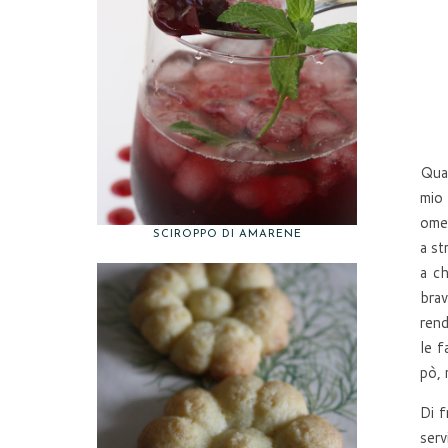
Quan
mio 
omet
SCIROPPO DI AMARENE
a st
a ch
brav
rend
le f
pò, 
Di f
serv