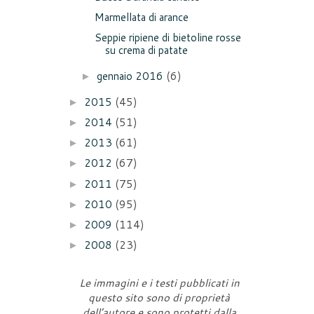
Marmellata di arance
Seppie ripiene di bietoline rosse
su crema di patate
gennaio 2016
(6)
►
2015
(45)
►
2014
(51)
►
2013
(61)
►
2012
(67)
►
2011
(75)
►
2010
(95)
►
2009
(114)
►
2008
(23)
►
Le immagini e i testi pubblicati in
questo sito sono di proprietà
dell’autore e sono protetti dalla