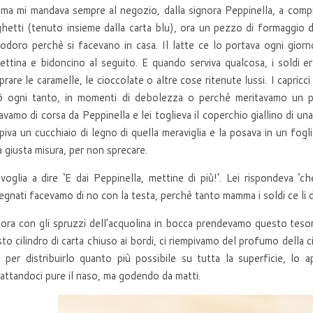
a mi mandava sempre al negozio, dalla signora Peppinella, a compr
hetti (tenuto insieme dalla carta blu), ora un pezzo di formaggio da
doro perchè si facevano in casa. Il latte ce lo portava ogni giorno 
ettina e bidoncino al seguito. E quando serviva qualcosa, i soldi er
rare le caramelle, le cioccolate o altre cose ritenute lussi. I capri
ò ogni tanto, in momenti di debolezza o perchè meritavamo un pre
vamo di corsa da Peppinella e lei toglieva il coperchio giallino di un
piva un cucchiaio di legno di quella meraviglia e la posava in un fog
a giusta misura, per non sprecare.
voglia a dire ‘E dai Peppinella, mettine di più!’. Lei rispondeva ‘
egnati facevamo di no con la testa, perchè tanto mamma i soldi ce li 
lora con gli spruzzi dell’acquolina in bocca prendevamo questo teso
to cilindro di carta chiuso ai bordi, ci riempivamo del profumo della
 per distribuirlo quanto più possibile su tutta la superficie, lo 
attandoci pure il naso, ma godendo da matti.