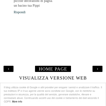
piccole decorazioni di paglia.
un bacino tua Pippi
Rispondi
‹
›
HOME PAGE
VISUALIZZA VERSIONE WEB
Il blog utilizza cookie di Google e altri provider per erogare i servizi e analizzare il traffico. Il
tuo indirizzo IP e il tuo agente utente sono condivisi con Google, con le metriche su
prestazioni e sicurezza, per la qualità del servizio, generare statistiche, rilevare e
contrastare abusi. Continuando accetti uso dei cookie e trattamento dei dati secondo il
©
2026
Anna The Nice
. All rights reserved.
GDPR.
More info