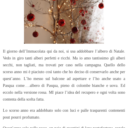
Il giorno dell’Immacolata qui da noi, si usa addobbare l’albero di Natale.
Vedo in giro tanti alberi perfetti e ricchi. Ma io amo tantissimo gli alberi
secchi, non tagliati, ma trovati per caso nella campagna. Quello dello
scorso anno mi è piaciuto così tanto che ho deciso di conservarlo anche per
quest’anno. L’ho messo sul balcone ad aspettare e l’ho anche usato a
Pasqua come….albero di Pasqua, pieno di colombe bianche e uova. Ed
eccolo nella versione rossa. MI piace l’idea del recupero e ogni volta sono
contenta della scelta fatta.
Lo scorso anno era addobbato solo con luci e palle trasparenti contenenti
pout pourri profumato.
Quest’anno solo palle rosse, un paio di guantini di lana portafortuna, regalo