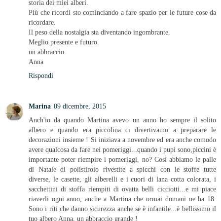
storia dei miei alberi.
Più che ricordi sto cominciando a fare spazio per le future cose da
ricordare.
Il peso della nostalgia sta diventando ingombrante.
Meglio presente e futuro.
un abbraccio
Anna
Rispondi
Marina
09 dicembre, 2015
Anch'io da quando Martina avevo un anno ho sempre il solito
albero e quando era piccolina ci divertivamo a preparare le
decorazioni insieme ! Si iniziava a novembre ed era anche comodo
avere qualcosa da fare nei pomeriggi...quando i pupi sono,piccini è
importante poter riempire i pomeriggi, no? Così abbiamo le palle
di Natale di polistirolo rivestite a spicchi con le stoffe tutte
diverse, le casette, gli alberelli e i cuori di lana cotta colorata, i
sacchettini di stoffa riempiti di ovatta belli cicciotti...e mi piace
riaverli ogni anno, anche a Martina che ormai domani ne ha 18.
Sono i riti che danno sicurezza anche se è infantile...è bellissimo il
tuo albero Anna, un abbraccio grande !