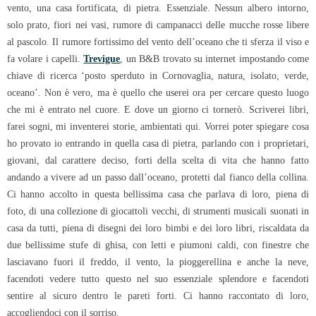
vento, una casa fortificata, di pietra. Essenziale. Nessun albero intorno,
solo prato, fiori nei vasi, rumore di campanacci delle mucche rosse libere
al pascolo. Il rumore fortissimo del vento dell’oceano che ti sferza il viso e
fa volare i capelli.
Trevigue
, un B&B trovato su internet impostando come
chiave di ricerca ‘posto sperduto in Cornovaglia, natura, isolato, verde,
oceano’. Non è vero, ma è quello che userei ora per cercare questo luogo
che mi è entrato nel cuore. E dove un giorno ci tornerò. Scriverei libri,
farei sogni, mi inventerei storie, ambientati qui. Vorrei poter spiegare cosa
ho provato io entrando in quella casa di pietra, parlando con i proprietari,
giovani, dal carattere deciso, forti della scelta di vita che hanno fatto
andando a vivere ad un passo dall’oceano, protetti dal fianco della collina.
Ci hanno accolto in questa bellissima casa che parlava di loro, piena di
foto, di una collezione di giocattoli vecchi, di strumenti musicali suonati in
casa da tutti, piena di disegni dei loro bimbi e dei loro libri, riscaldata da
due bellissime stufe di ghisa, con letti e piumoni caldi, con finestre che
lasciavano fuori il freddo, il vento, la pioggerellina e anche la neve,
facendoti vedere tutto questo nel suo essenziale splendore e facendoti
sentire al sicuro dentro le pareti forti. Ci hanno raccontato di loro,
accogliendoci con il sorriso.