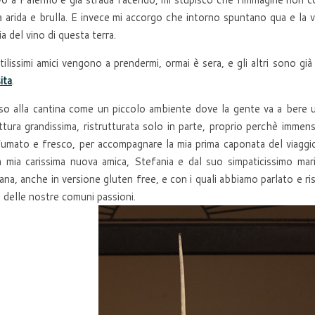
a arida e brulla. E invece mi accorgo che intorno spuntano qua e la v
ia del vino di questa terra.
ilissimi amici vengono a prendermi, ormai è sera, e gli altri sono già
ita
.
o alla cantina come un piccolo ambiente dove la gente va a bere un 
ttura grandissima, ristrutturata solo in parte, proprio perchè immen
umato e fresco, per accompagnare la mia prima caponata del viaggio, e
a mia carissima nuova amica, Stefania e dal suo simpaticissimo mari
liana, anche in versione gluten free, e con i quali abbiamo parlato e ri
i, delle nostre comuni passioni.