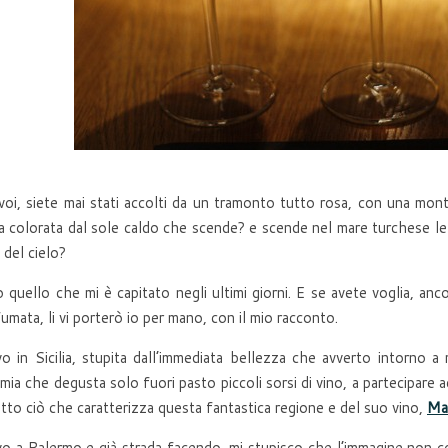
oi, siete mai stati accolti da un tramonto tutto rosa, con una mont
a colorata dal sole caldo che scende? e scende nel mare turchese le 
 del cielo?
 quello che mi è capitato negli ultimi giorni. E se avete voglia, anc
umata, li vi porterò io per mano, con il mio racconto.
vo in Sicilia, stupita dall’immediata bellezza che avverto intorno a
mia che degusta solo fuori pasto piccoli sorsi di vino, a partecipare a
utto ciò che caratterizza questa fantastica regione e del suo vino,
Ma
vo a Palermo e già strada facendo, mi stupisco che l’immagine non c