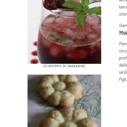
terr
stor
Gent
Mus
Pens
stru
prof
dall
SCIROPPO DI AMARENE
sici
figl