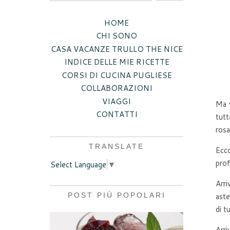
HOME
CHI SONO
CASA VACANZE TRULLO THE NICE
INDICE DELLE MIE RICETTE
CORSI DI CUCINA PUGLIESE
COLLABORAZIONI
VIAGGI
Ma v
CONTATTI
tutt
rosa
TRANSLATE
Ecco
prof
Select Language
▼
Arri
POST PIÙ POPOLARI
aste
di t
Arri