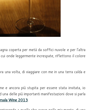
agna coperta per metà da soffici nuvole e per l’altra
cui onde leggermente increspate, riflettono il colore
ora una volta, di viaggiare con me in una terra calda e
 me e ancora più stupita per essere stata invitata, io
d una delle più importanti manifestazioni dove si parla
rsala Wine 2013
.
orrisponde a quella che avevo nella mia mente, di una