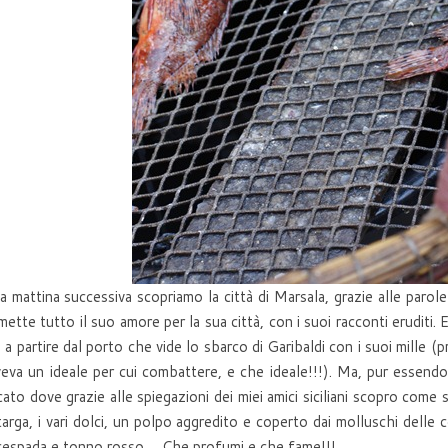
attina successiva scopriamo la città di Marsala, grazie alle parole 
mette tutto il suo amore per la sua città, con i suoi racconti eruditi.
à a partire dal porto che vide lo sbarco di Garibaldi con i suoi mille (
veva un ideale per cui combattere, e che ideale!!!). Ma, pur essendo, 
ato dove grazie alle spiegazioni dei miei amici siciliani scopro come si p
arga, i vari dolci, un polpo aggredito e coperto dai molluschi delle 
espada e tonno rosso…. Che profumi e che fame!!!