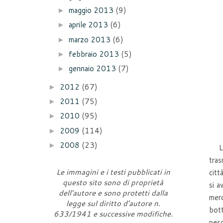
maggio 2013
(9)
►
aprile 2013
(6)
►
marzo 2013
(6)
►
febbraio 2013
(5)
►
gennaio 2013
(7)
►
2012
(67)
►
2011
(75)
►
2010
(95)
►
2009
(114)
►
2008
(23)
►
La m
tras
Le immagini e i testi pubblicati in
citt
questo sito sono di proprietà
si a
dell’autore e sono protetti dalla
merc
legge sul diritto d’autore n.
bott
633/1941 e successive modifiche.
pesc